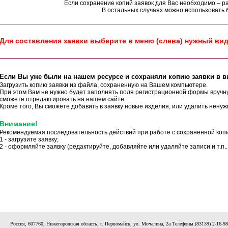
Если сохранение копий заявок для Вас необходимо – раб
В остальных случаях можно использовать
Для составления заявки выберите в меню (слева) нужный ви
Если Вы уже были на нашем ресурсе и сохраняли копию заявки в в
Загрузить копию заявки из файла, сохраненную на Вашем компьютере.
При этом Вам не нужно будет заполнять поля регистрационной формы вручн
сможете отредактировать на нашем сайте.
Кроме того, Вы сможете добавить в заявку новые изделия, или удалить ненуж
Внимание!
Рекомендуемая последовательность действий при работе с сохраненной коп
1 - загрузите заявку;
2 - оформляйте заявку (редактируйте, добавляйте или удаляйте записи и т.п...
Россия, 607760, Нижегородская область, г. Первомайск, ул. Мочалина, 2а Телефоны:(83139) 2-16-98, 2