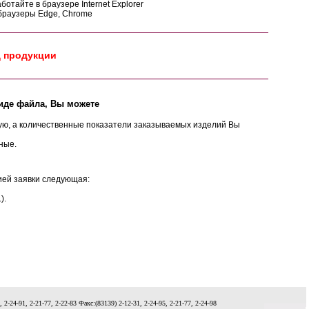
отайте в браузере Internet Explorer
 браузеры Edge, Chrome
д продукции
иде файла, Вы можете
ую, а количественные показатели заказываемых изделий Вы
ные.
ией заявки следующая:
).
-24-91, 2-21-77, 2-22-83 Факс:(83139) 2-12-31, 2-24-95, 2-21-77, 2-24-98